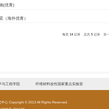
驰(优青)
昊（海外优青）
每页
14
记录
总共
5
记录
第
学与工程学院
纤维材料改性国家重点实验室
ight © 2013 All Rights Reserved.