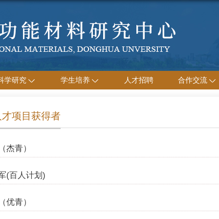
科学研究
学生培养
人才招聘
合作交流
人才项目获得者
（杰青）
军(百人计划)
（优青）